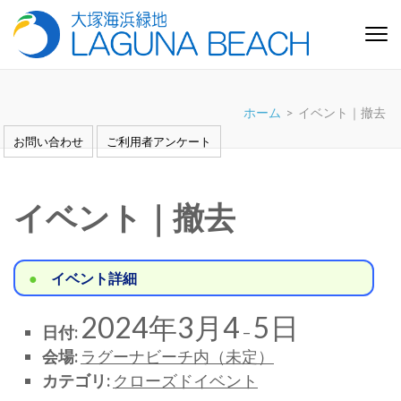
コ
ン
テ
大塚海浜緑地「ラグーナビー
芝生と白い砂浜の憩いの緑地 愛知県蒲郡市
ン
チ」
ツ
ホーム
>
イベント｜撤去
へ
ス
お問い合わせ
ご利用者アンケート
キ
ッ
プ
イベント｜撤去
(Enter
を
押
イベント詳細
す)
2024年3月4
5日
日付:
–
会場:
ラグーナビーチ内（未定）
カテゴリ:
クローズドイベント