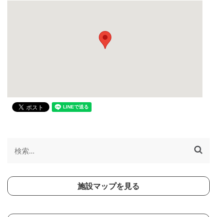
検
索:
施設マップを見る