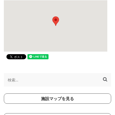
検
索:
施設マップを見る