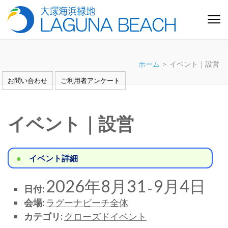
コ
ン
テ
大塚海浜緑地「ラグーナビー
芝生と白い砂浜の憩いの緑地 愛知県蒲郡市
ン
チ」
ツ
ホーム
>
イベント｜設営
へ
ス
お問い合わせ
ご利用者アンケート
キ
ッ
プ
イベント｜設営
(Enter
を
押
イベント詳細
す)
2026年8月31
9月4日
日付:
–
会場:
ラグーナビーチ全体
カテゴリ:
クローズドイベント