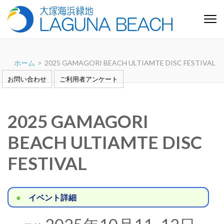
コ
ン
テ
大塚海浜緑地「ラグーナビー
芝生と白い砂浜の憩いの緑地 愛知県蒲郡市
ン
チ」
ツ
ホーム
>
2025 GAMAGORI BEACH ULTIAMTE DISC FESTIVAL
へ
ス
お問い合わせ
ご利用者アンケート
キ
ッ
プ
2025 GAMAGORI
(Enter
BEACH ULTIAMTE DISC
を
押
FESTIVAL
す)
イベント詳細