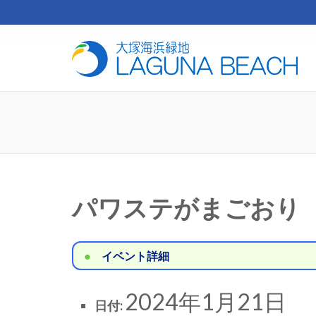
コ
ン
テ
芝
ン
ツ
へ
ス
キ
ッ
プ
(Enter
を
パワステがまごおり
押
す)
イベント詳細
2024年1月21日
日付: