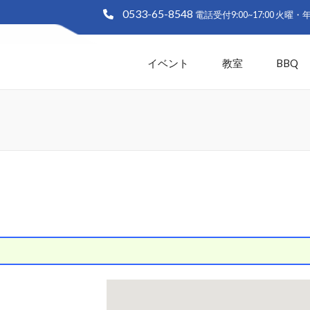
0533-65-8548
大塚海浜緑地「ラグーナビーチ
生と白い砂浜の憩いの緑地 愛知県蒲郡市
イベント
教室
BBQ