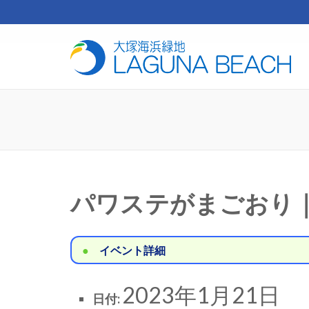
コ
ン
テ
芝
ン
ツ
へ
ス
キ
ッ
プ
(Enter
を
パワステがまごおり
押
す)
イベント詳細
2023年1月21日
日付: