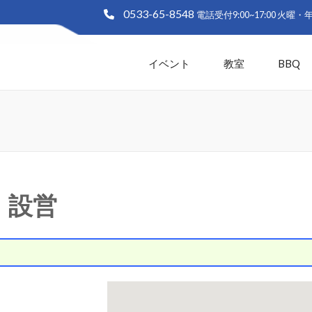
0533-65-8548
大塚海浜緑地「ラグーナビーチ
生と白い砂浜の憩いの緑地 愛知県蒲郡市
イベント
教室
BBQ
｜設営