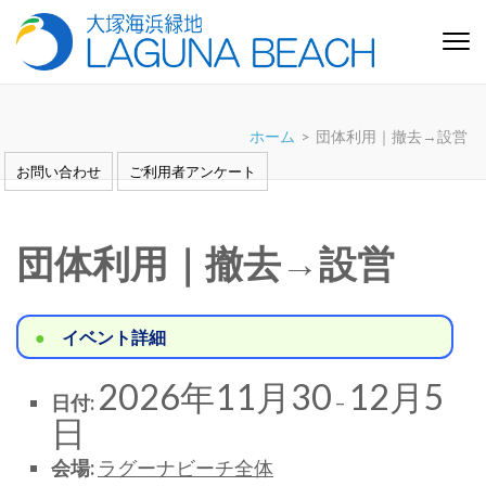
コ
ン
テ
大塚海浜緑地「ラグーナビー
芝生と白い砂浜の憩いの緑地 愛知県蒲郡市
ン
チ」
ツ
ホーム
>
団体利用｜撤去→設営
へ
ス
お問い合わせ
ご利用者アンケート
キ
ッ
プ
団体利用｜撤去→設営
(Enter
を
押
イベント詳細
す)
2026年11月30
12月5
日付:
–
日
会場:
ラグーナビーチ全体