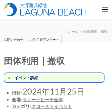
コ
ン
テ
大塚海浜緑地「ラグーナビー
芝生と白い砂浜の憩いの緑地 愛知県蒲郡市
ン
チ」
ツ
ホーム
>
団体利用｜撤収
へ
ス
お問い合わせ
ご利用者アンケート
キ
ッ
プ
団体利用｜撤収
(Enter
を
押
イベント詳細
す)
2024年11月25日
日付:
会場:
ラグーナビーチ全体
カテゴリ:
クローズドイベント