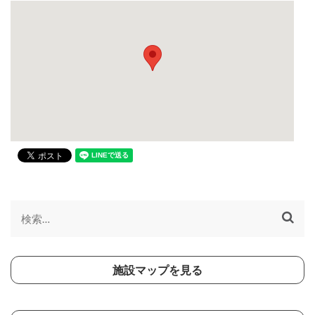
検
索:
施設マップを見る