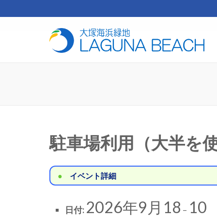
コ
ン
テ
芝
ン
ツ
へ
ス
キ
ッ
プ
(Enter
を
駐車場利用（大半を
押
す)
イベント詳細
2026年9月18
10
日付:
–