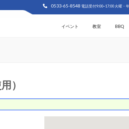
0533-65-8548
大塚海浜緑地「ラグーナビーチ
生と白い砂浜の憩いの緑地 愛知県蒲郡市
イベント
教室
BBQ
使用）