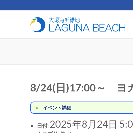
コ
ン
テ
芝
ン
ツ
へ
ス
キ
ッ
プ
(Enter
を
8/24(日)17:00～
押
す)
イベント詳細
2025年8月24日 5:0
日付: