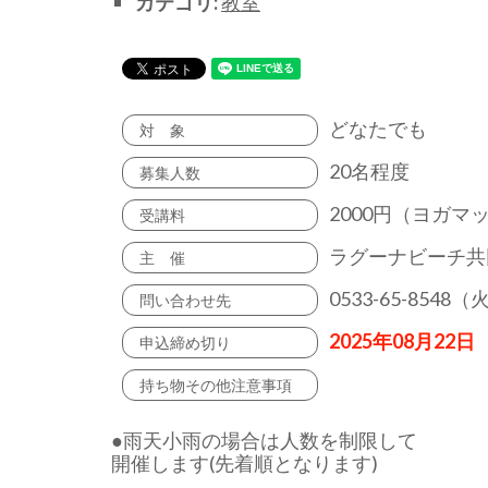
カテゴリ:
教室
どなたでも
対 象
20名程度
募集人数
2000円（ヨガマ
受講料
ラグーナビーチ共
主 催
0533-65-8548
問い合わせ先
2025年08月22日
申込締め切り
持ち物その他注意事項
●雨天小雨の場合は人数を制限して
開催します(先着順となります)