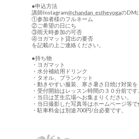
●申込方法
講師Instagram
@chandan_estheyoga
のDM
①参加者様のフルネーム
②ご希望の日にち
③雨天時参加の可否
④ヨガマット貸出の要否
を記載の上ご連絡ください。
●持ち物
・ヨガマット
・水分補給用ドリンク
・タオル、ブランケット
・動きやすい服装、寒さ暑さ日焼け対策を
・受付開始はレッスン時間の３０分前です
・当日は芝生広場へお集まりください。
・当日撮影した写真等はホームページ等で
・駐車料金は別途700円/台必要です。