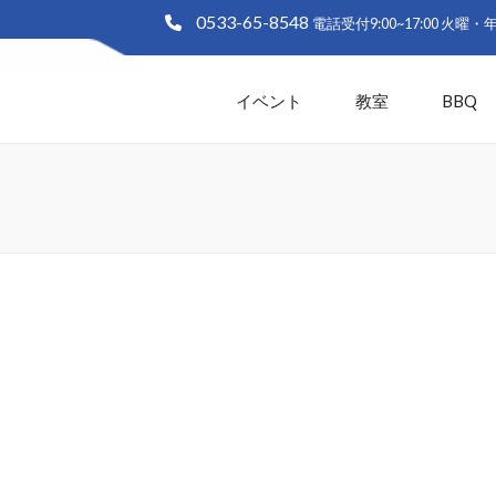
0533-65-8548
大塚海浜緑地「ラグーナビーチ
生と白い砂浜の憩いの緑地 愛知県蒲郡市
イベント
教室
BBQ
ト