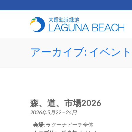
コ
ン
テ
芝
ン
ツ
へ
ス
アーカイブ:
イベン
キ
ッ
プ
(Enter
を
押
す)
森、道、市場2026
2026年5月22
–
24日
会場:
ラグーナビーチ全体