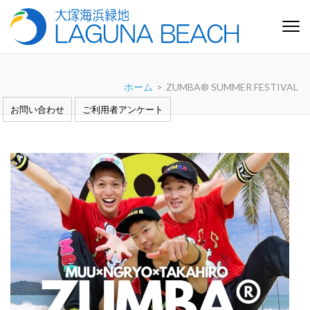
コ
ン
テ
大塚海浜緑地「ラグーナビー
芝生と白い砂浜の憩いの緑地 愛知県蒲郡市
ン
チ」
ツ
ホーム
>
ZUMBA®︎ SUMMER FESTIVAL
へ
ス
お問い合わせ
ご利用者アンケート
キ
ッ
プ
(Enter
を
押
す)