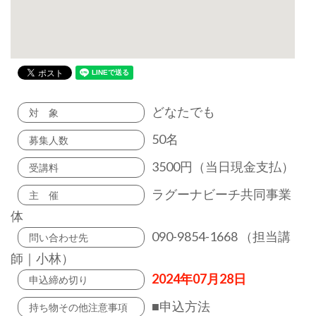
どなたでも
対 象
50名
募集人数
3500円（当日現金支払）
受講料
ラグーナビーチ共同事業
主 催
体
090-9854-1668 （担当講
問い合わせ先
師｜小林）
2024年07月28日
申込締め切り
■申込方法
持ち物その他注意事項